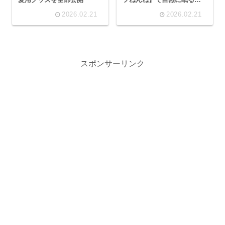
うになった話〜生後4ヶ月か
2026.02.21
2026.02.21
らのネントレ記録〜
スポンサーリンク