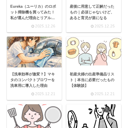
Eureka（ユーリカ）のロボ
産後に用意して正解だった
ット掃除機を買ってみた！
もの｜必須じゃないけど、
私が選んだ理由とリアルな
あると育児が楽になる
使用レビュー
2025.12.26
2025.12.25
【洗車効率が激変？】マキ
初産夫婦の出産準備品リス
タのコンパクトブロワーを
ト｜本当に必要だったもの
洗車用に導入した理由
【体験談】
2025.12.21
2025.12.21