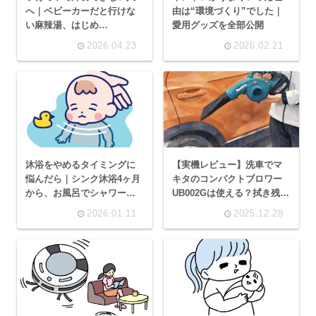
へ｜ベビーカーだと行けな
由は“環境づくり”でした｜
い麻辣湯、はじめ
愛用グッズを全部公開
て”menu”でデリバリーして
2026.04.23
2026.02.21
みた【6,800円分の初回クー
ポンあり】
沐浴をやめるタイミングに
【実機レビュー】洗車でマ
悩んだら｜シンク沐浴4ヶ月
キタのコンパクトブロワー
から、お風呂でシャワーに
UB002Gは使える？拭き残
切り替えた体験談
し・騒音などを正直評価
2026.01.11
2025.12.28