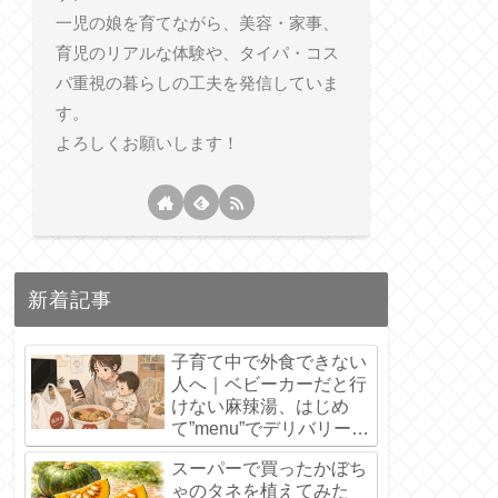
一児の娘を育てながら、美容・家事、
育児のリアルな体験や、タイパ・コス
パ重視の暮らしの工夫を発信していま
す。
よろしくお願いします！
新着記事
子育て中で外食できない
人へ｜ベビーカーだと行
けない麻辣湯、はじめ
て”menu”でデリバリーし
てみた【6,800円分の初
スーパーで買ったかぼち
回クーポンあり】
ゃのタネを植えてみた