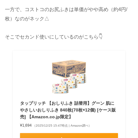
一方で、コストコのお尻ふきは単価がやや高め（約4円/
枚）なのがネック△
そこでセカンド使いにしているのがこちら👇
タップリッチ 【おしりふき 詰替用】グーン 肌に
やさしいおしりふき 840枚(70枚×12個) [ケース販
売] 【Amazon.co.jp限定】
¥1,694
（2025/12/25 15:47時点 | Amazon調べ）