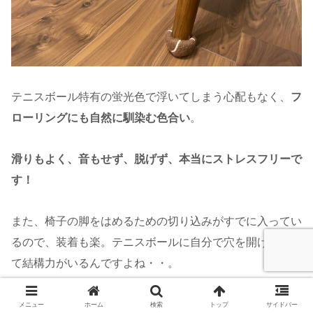
テニスボール特有の蛍光色で浮いてしまう心配もなく、
フ
ローリングにも自然に馴染む色合い
。
滑りもよく、音もせず、脱げず、本当にストレスフリーで
す！
また、椅子の脚をはめるための切り込みがすでに入ってい
るので、装着も楽。テニスボールに自分で穴を開けるのっ
て結構力がいるんですよね・・。
我が家の椅子は重厚感がある分、脚がかなり太いのです
メニュー
ホーム
検索
トップ
サイドバー