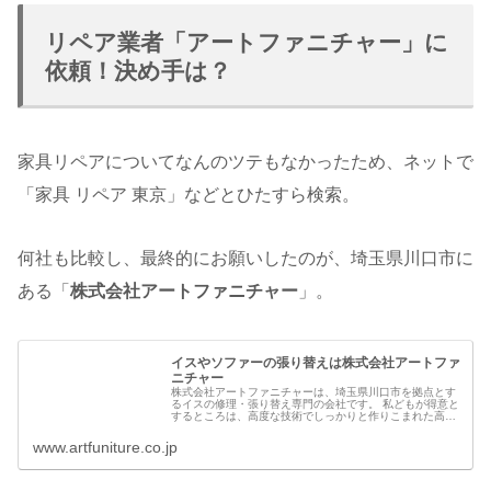
リペア業者「アートファニチャー」に
依頼！決め手は？
家具リペアについてなんのツテもなかったため、ネットで
「家具 リペア 東京」などとひたすら検索。
何社も比較し、最終的にお願いしたのが、埼玉県川口市に
ある「
株式会社アートファニチャー
」。
イスやソファーの張り替えは株式会社アートファ
ニチャー
株式会社アートファニチャーは、埼玉県川口市を拠点とす
るイスの修理・張り替え専門の会社です。 私どもが得意と
するところは、高度な技術でしっかりと作りこまれた高級
イスやソファの修理です。関東エリアを中心に事業展開し
ております。
www.artfuniture.co.jp