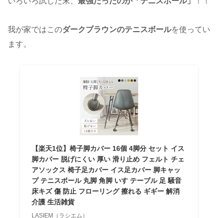
いろいろ試した末、
最強だったのが「テニスボール」
！！
我が家ではこの
ダークブラウンのテニスボール
を使ってい
ます。
【楽天1位】椅子脚カバー 16個 4脚分 セット イス
脚カバー 脱げにくい 厚い 滑り止め フェルト チェ
アソックス 椅子足カバー イス足カバー 脚キャッ
プ テニスボール 丸脚 角脚 いす テーブル 足 騒音
床キズ 傷 防止 フローリング 擦れる ギギー 解消
介護 生活雑貨
LASIEM（ラシエム）