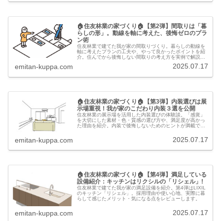
🏠住友林業の家づくり🏠【第2弾】間取りは「暮
らしの形」。動線を軸に考えた、後悔ゼロのプラ
ン術
住友林業で建てた我が家の間取りづくり。暮らしの動線を
軸に考えたプランの工夫や、やって良かったポイントを紹
介。住んでから後悔しない間取りの考え方を実例で解説し
ます。
2025.07.17
emitan-kuppa.com
🏠住友林業の家づくり🏠【第3弾】内装選びは展
示場重視！我が家のこだわり内装３選を公開
住友林業の展示場を活用した内装選びの体験談。「感覚」
を大切にした素材・色・質感の選び方や、満足度が高かっ
た理由を紹介。内装で後悔しないためのヒントが満載で
す。
2025.07.17
emitan-kuppa.com
🏠住友林業の家づくり🏠【第4弾】満足している
設備紹介：キッチンはリクシルの「リシェル」!
住友林業で建てた我が家の満足設備を紹介。第4弾はLIXIL
のキッチン「リシェル」。採用理由や使い心地、実際に暮
らして感じたメリット・気になる点をレビューします。
2025.07.17
emitan-kuppa.com