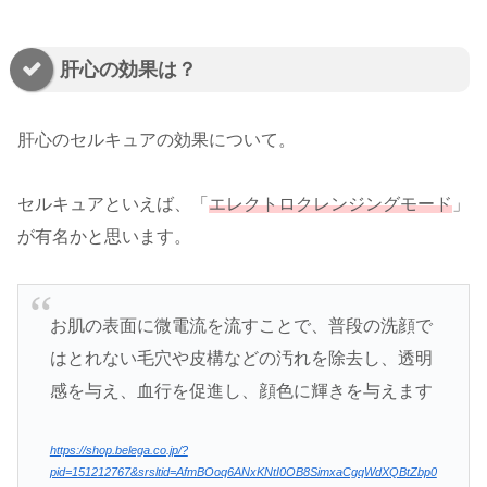
肝心の効果は？
肝心のセルキュアの効果について。
セルキュアといえば、「
エレクトロクレンジングモード
」
が有名かと思います。
お肌の表面に微電流を流すことで、普段の洗顔で
はとれない毛穴や皮構などの汚れを除去し、透明
感を与え、血行を促進し、顔色に輝きを与えます
https://shop.belega.co.jp/?
pid=151212767&srsltid=AfmBOoq6ANxKNtI0OB8SimxaCgqWdXQBtZbp0