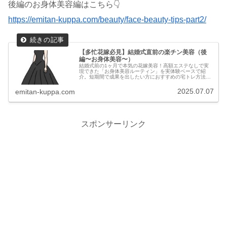
後編のお身体美容編はこちら👇
https://emitan-kuppa.com/beauty/face-beauty-tips-part2/
【多忙花嫁必見】結婚式直前の楽チン美容（後
編〜お身体美容〜）
結婚式前の1ヶ月で本気の花嫁美容！高額エステなしで実
現できた「お身体美容ルーティン」を実体験ベースで紹
介。短期間で成果を出したい方におすすめの宅トレ方法も
多数！
2025.07.07
emitan-kuppa.com
スポンサーリンク