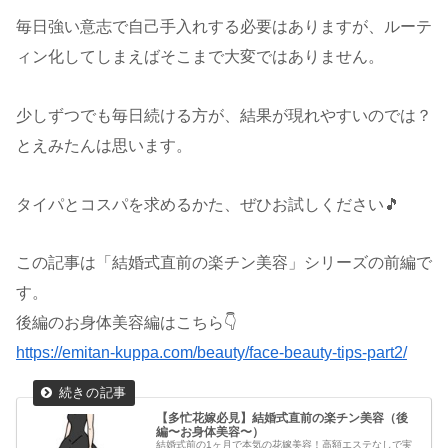
毎日強い意志で自己手入れする必要はありますが、ルーテ
ィン化してしまえばそこまで大変ではありません。
少しずつでも毎日続ける方が、結果が現れやすいのでは？
とえみたんは思います。
タイパとコスパを求めるかた、ぜひお試しください🎵
この記事は「結婚式直前の楽チン美容」シリーズの前編で
す。
後編のお身体美容編はこちら👇
https://emitan-kuppa.com/beauty/face-beauty-tips-part2/
【多忙花嫁必見】結婚式直前の楽チン美容（後
編〜お身体美容〜）
結婚式前の1ヶ月で本気の花嫁美容！高額エステなしで実