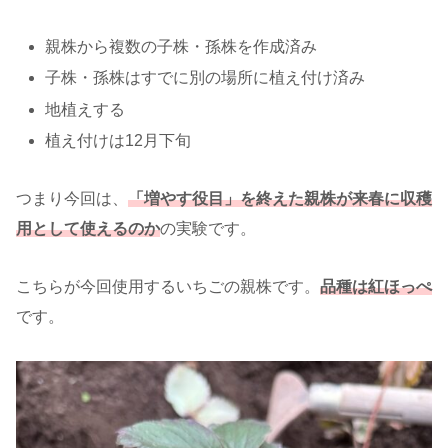
親株から複数の子株・孫株を作成済み
子株・孫株はすでに別の場所に植え付け済み
地植えする
植え付けは12月下旬
つまり今回は、
「増やす役目」を終えた親株が
来春
に
収穫
用として使えるのか
の実験です。
こちらが今回使用するいちごの親株です。
品種は紅ほっぺ
です。