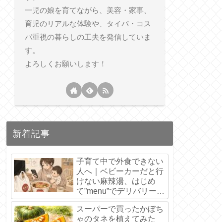
一児の娘を育てながら、美容・家事、
育児のリアルな体験や、タイパ・コス
パ重視の暮らしの工夫を発信していま
す。
よろしくお願いします！
新着記事
子育て中で外食できない
人へ｜ベビーカーだと行
けない麻辣湯、はじめ
て”menu”でデリバリーし
てみた【6,800円分の初
スーパーで買ったかぼち
回クーポンあり】
ゃのタネを植えてみた