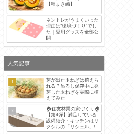
【種まき編】
ネントレがうまくいった
理由は“環境づくり”でし
た｜愛用グッズを全部公
開
人気記事
芽が出た玉ねぎは植えら
れる？吊るし保存中に発
芽した玉ねぎを実際に植
えてみた
🏠住友林業の家づくり🏠
【第4弾】満足している
設備紹介：キッチンはリ
クシルの「リシェル」!