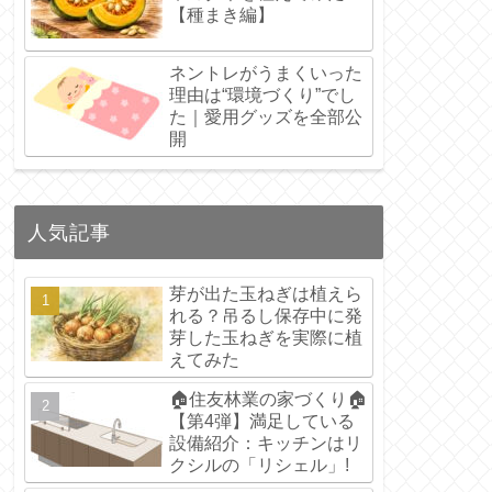
【種まき編】
ネントレがうまくいった
理由は“環境づくり”でし
た｜愛用グッズを全部公
開
人気記事
芽が出た玉ねぎは植えら
れる？吊るし保存中に発
芽した玉ねぎを実際に植
えてみた
🏠住友林業の家づくり🏠
【第4弾】満足している
設備紹介：キッチンはリ
クシルの「リシェル」!