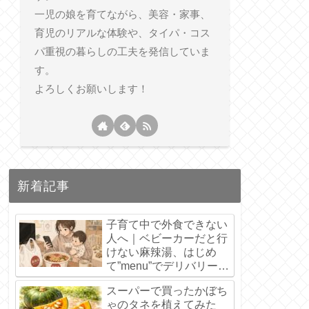
一児の娘を育てながら、美容・家事、
育児のリアルな体験や、タイパ・コス
パ重視の暮らしの工夫を発信していま
す。
よろしくお願いします！
新着記事
子育て中で外食できない
人へ｜ベビーカーだと行
けない麻辣湯、はじめ
て”menu”でデリバリーし
てみた【6,800円分の初
スーパーで買ったかぼち
回クーポンあり】
ゃのタネを植えてみた